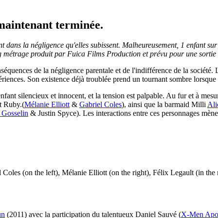
maintenant terminée.
nt dans la négligence qu'elles subissent. Malheureusement, 1 enfant sur
ng métrage produit par Fuica Films Production et prévu pour une sortie
séquences de la négligence parentale et de l'indifférence de la société. 
ériences. Son existence déjà troublée prend un tournant sombre lorsque
enfant silencieux et innocent, et la tension est palpable. Au fur et à me
et Ruby.(
Mélanie Elliott
&
Gabriel Coles
), ainsi que la barmaid Milli
Ali
 Gosselin
& Justin Spyce). Les interactions entre ces personnages mènen
 Coles (on the left), Mélanie Elliott (on the right), Félix Legault (in the
un
(2011) avec la participation du talentueux Daniel Sauvé (
X-Men Apo